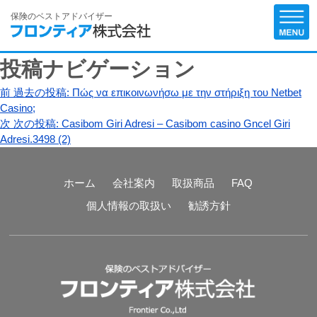
保険のベストアドバイザー
投稿ナビゲーション
前
過去の投稿:
Πώς να επικοινωνήσω με την στήριξη του Netbet
Casino;
次
次の投稿:
Casibom Giri Adresi – Casibom casino Gncel Giri
Adresi.3498 (2)
ホーム
会社案内
取扱商品
FAQ
個人情報の取扱い
勧誘方針