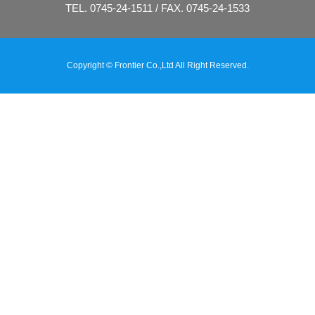
TEL. 0745-24-1511 / FAX. 0745-24-1533
Copyright © Frontier Co.,Ltd All Right Reserved.