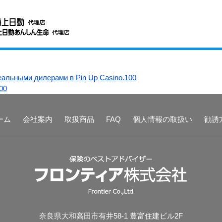
альными дилерами в Pin Up Casino.100
100
ーム
会社案内
取扱商品
FAQ
個人情報の取扱い
勧誘
奈良県大和高田市有井58-1 豊富住建ビル2F