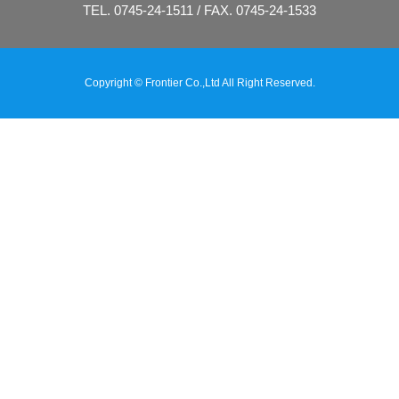
TEL. 0745-24-1511 / FAX. 0745-24-1533
Copyright © Frontier Co.,Ltd All Right Reserved.