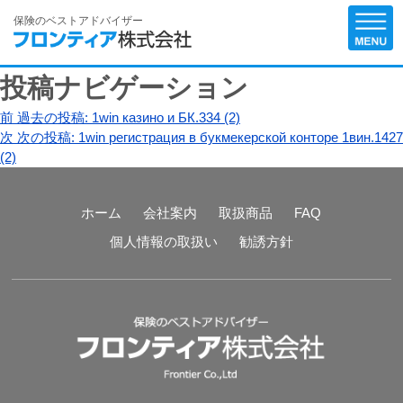
保険のベストアドバイザー
投稿ナビゲーション
前
過去の投稿:
1win казино и БК.334 (2)
次
次の投稿:
1win регистрация в букмекерской конторе 1вин.1427
(2)
ホーム
会社案内
取扱商品
FAQ
個人情報の取扱い
勧誘方針