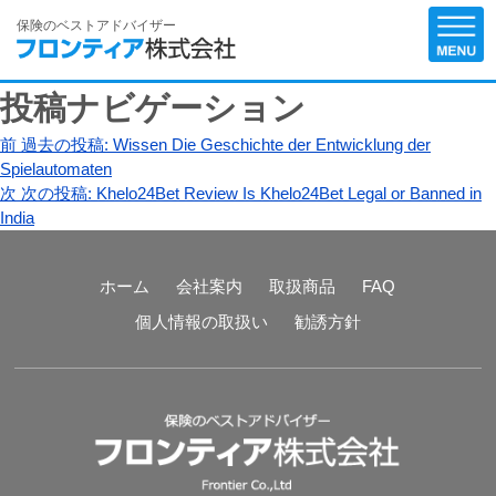
保険のベストアドバイザー
投稿ナビゲーション
前
過去の投稿:
Wissen Die Geschichte der Entwicklung der
Spielautomaten
次
次の投稿:
Khelo24Bet Review Is Khelo24Bet Legal or Banned in
India
ホーム
会社案内
取扱商品
FAQ
個人情報の取扱い
勧誘方針