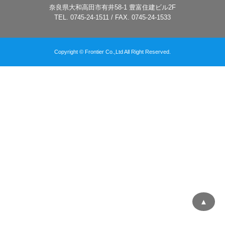
奈良県大和高田市有井58-1 豊富住建ビル2F
TEL. 0745-24-1511 / FAX. 0745-24-1533
Copyright © Frontier Co.,Ltd All Right Reserved.
▲