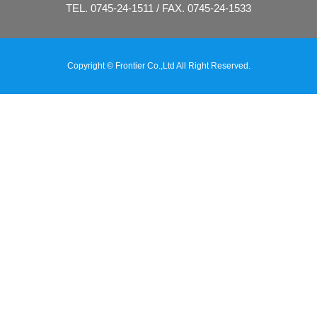
TEL. 0745-24-1511 / FAX. 0745-24-1533
Copyright © Frontier Co.,Ltd All Right Reserved.