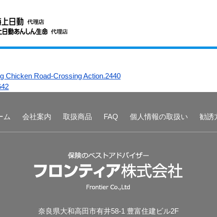
ing Chicken Road-Crossing Action.2440
642
ーム
会社案内
取扱商品
FAQ
個人情報の取扱い
勧誘
奈良県大和高田市有井58-1 豊富住建ビル2F