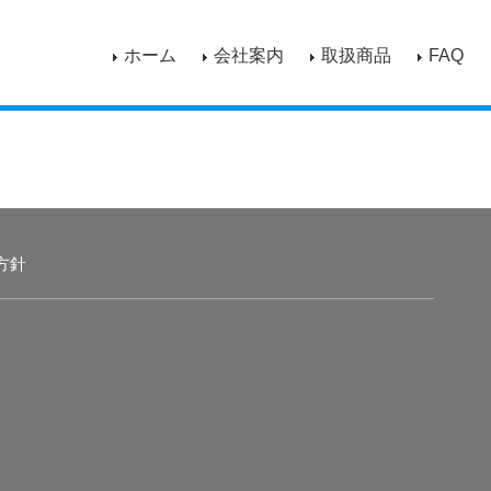
ホーム
会社案内
取扱商品
FAQ
方針