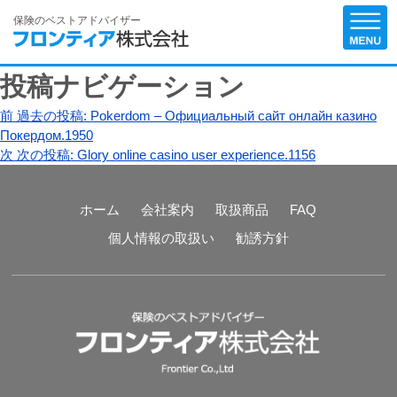
保険のベストアドバイザー
投稿ナビゲーション
前
過去の投稿:
Pokerdom – Официальный сайт онлайн казино
Покердом.1950
次
次の投稿:
Glory online casino user experience.1156
ホーム
会社案内
取扱商品
FAQ
個人情報の取扱い
勧誘方針