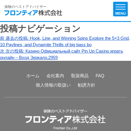
保険のベストアドバイザー
投稿ナビゲーション
前
過去の投稿:
Hook, Line, and Winning Spins Explore the 5×3 Grid,
10 Paylines, and Dynamite Thrills of big bass bo
次
次の投稿:
Казино Официальный сайт Pin Up Casino играть
онлайн – Вход Зеркало.2959
ホーム
会社案内
取扱商品
FAQ
個人情報の取扱い
勧誘方針