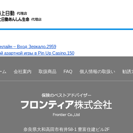
онлайн – Вход Зеркало.2959
 азартной игры в Pin Up Casino.150
ーム
会社案内
取扱商品
FAQ
個人情報の取扱い
勧誘
奈良県大和高田市有井58-1 豊富住建ビル2F