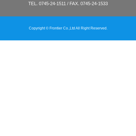
TEL. 0745-24-1511 / FAX. 0745-24-1533
Copyright © Frontier Co.,Ltd All Right Reserved.