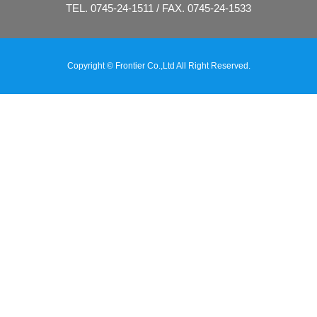
TEL. 0745-24-1511 / FAX. 0745-24-1533
Copyright © Frontier Co.,Ltd All Right Reserved.