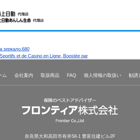
а зеркало.680
 Sportifs et de Casino en Ligne, Boostée par
ーム
会社案内
取扱商品
FAQ
個人情報の取扱い
勧誘
奈良県大和高田市有井58-1 豊富住建ビル2F