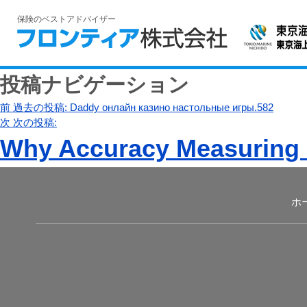
保険のベストアドバイザー
投稿ナビゲーション
前
過去の投稿:
Daddy онлайн казино настольные игры.582
次
次の投稿:
Why Accuracy Measuring 
ホ