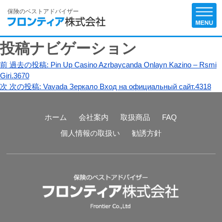
保険のベストアドバイザー
投稿ナビゲーション
前
過去の投稿:
Pin Up Casino Azrbaycanda Onlayn Kazino – Rsmi
Giri.3670
次
次の投稿:
Vavada Зеркало Вход на официальный сайт.4318
ホーム
会社案内
取扱商品
FAQ
個人情報の取扱い
勧誘方針