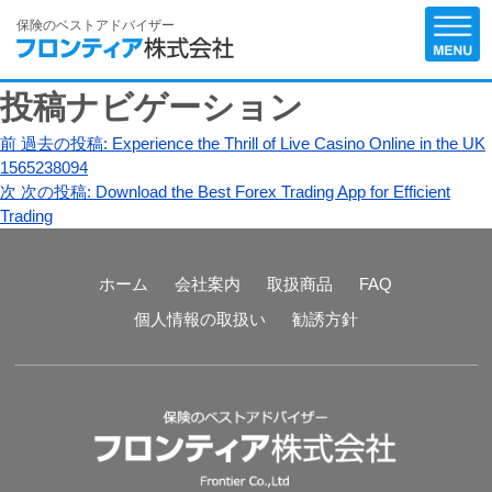
保険のベストアドバイザー
投稿ナビゲーション
前
過去の投稿:
Experience the Thrill of Live Casino Online in the UK
1565238094
次
次の投稿:
Download the Best Forex Trading App for Efficient
Trading
ホーム
会社案内
取扱商品
FAQ
個人情報の取扱い
勧誘方針