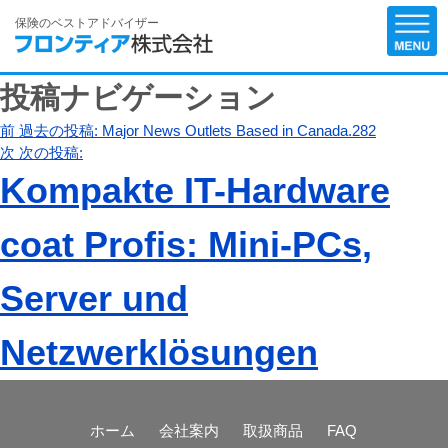
保険のベストアドバイザー
投稿ナビゲーション
前
過去の投稿:
Major News Outlets Based in Canada.282
次
次の投稿:
Kompakte IT-Hardware
coat Profis: Mini-PCs,
Server und
Netzwerklösungen
ホーム
会社案内
取扱商品
FAQ