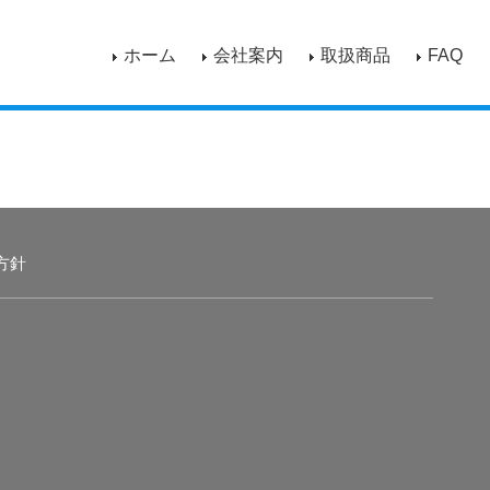
ホーム
会社案内
取扱商品
FAQ
方針