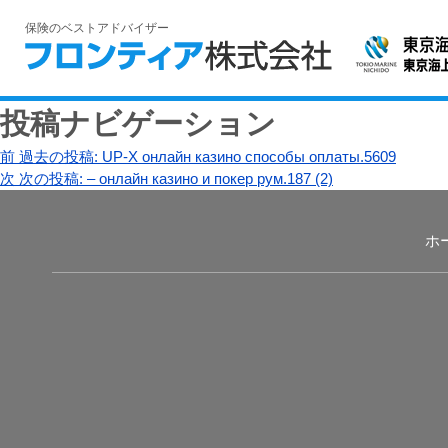
保険のベストアドバイザー
投稿ナビゲーション
前
過去の投稿:
UP-X онлайн казино способы оплаты.5609
次
次の投稿:
– онлайн казино и покер рум.187 (2)
ホ