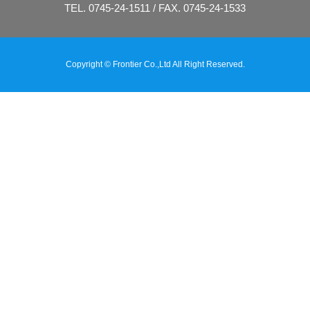
TEL. 0745-24-1511 / FAX. 0745-24-1533
Copyright © Frontier Co.,Ltd All Right Reserved.