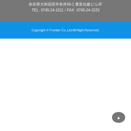
奈良県大和高田市有井58-1 豊富住建ビル2F
TEL. 0745-24-1511 / FAX. 0745-24-1533
Copyright © Frontier Co.,Ltd All Right Reserved.
▲