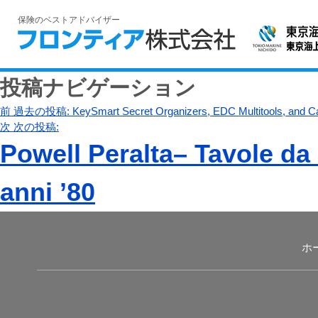
保険のベストアドバイザー
投稿ナビゲーション
前
過去の投稿:
KeySmart Secret Organizers, EDC Multitools, and Ca
次
次の投稿:
Powell Peralta– Tavole da 
anni ’80
ホ