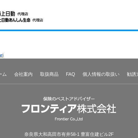
ri
ーム
会社案内
取扱商品
FAQ
個人情報の取扱い
勧誘
奈良県大和高田市有井58-1 豊富住建ビル2F