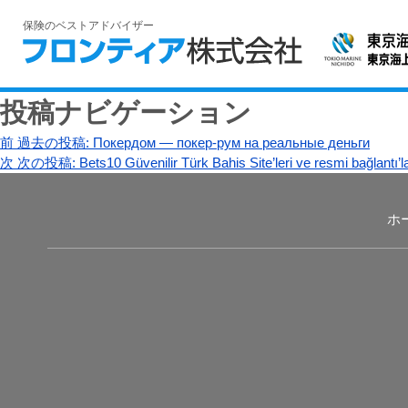
保険のベストアドバイザー
投稿ナビゲーション
前
過去の投稿:
Покердом — покер-рум на реальные деньги
次
次の投稿:
Bets10 Güvenilir Türk Bahis Site’leri ve resmi bağlantı’la
ホ