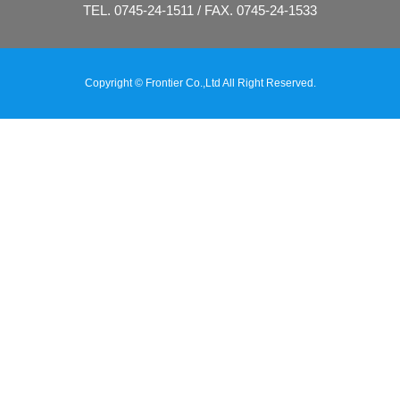
TEL. 0745-24-1511 / FAX. 0745-24-1533
Copyright © Frontier Co.,Ltd All Right Reserved.