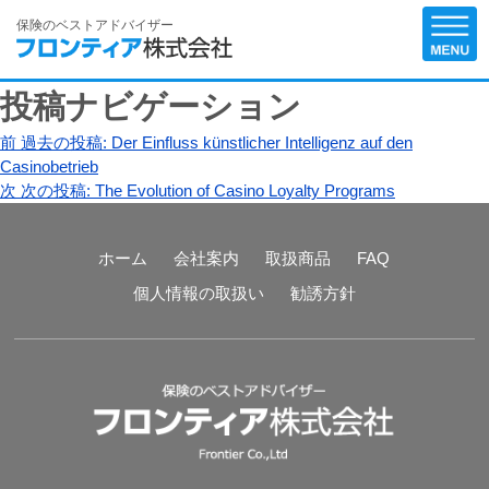
保険のベストアドバイザー
投稿ナビゲーション
前
過去の投稿:
Der Einfluss künstlicher Intelligenz auf den
Casinobetrieb
次
次の投稿:
The Evolution of Casino Loyalty Programs
ホーム
会社案内
取扱商品
FAQ
個人情報の取扱い
勧誘方針