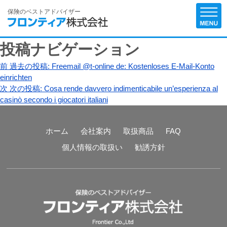
保険のベストアドバイザー
投稿ナビゲーション
前
過去の投稿:
Freemail @t-online de: Kostenloses E-Mail-Konto
einrichten
次
次の投稿:
Cosa rende davvero indimenticabile un’esperienza al
casinò secondo i giocatori italiani
ホーム
会社案内
取扱商品
FAQ
個人情報の取扱い
勧誘方針