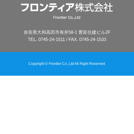
奈良県大和高田市有井58-1 豊富住建ビル2F
TEL. 0745-24-1511 / FAX. 0745-24-1533
Copyright © Frontier Co.,Ltd All Right Reserved.