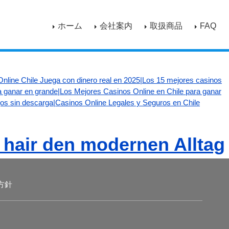
ホーム
会社案内
取扱商品
FAQ
Online Chile Juega con dinero real en 2025|Los 15 mejores casinos
ra ganar en grande|Los Mejores Casinos Online en Chile para ganar
os sin descarga|Casinos Online Legales y Seguros en Chile
n hair den modernen Alltag
方針