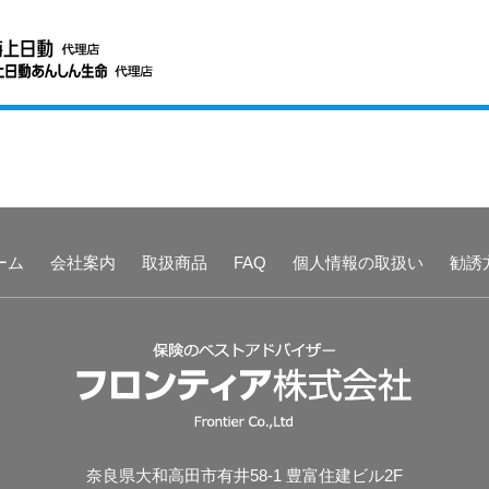
ーム
会社案内
取扱商品
FAQ
個人情報の取扱い
勧誘
奈良県大和高田市有井58-1 豊富住建ビル2F