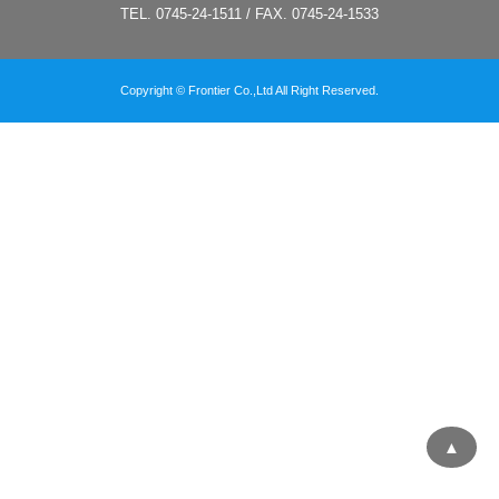
TEL. 0745-24-1511 / FAX. 0745-24-1533
Copyright © Frontier Co.,Ltd All Right Reserved.
▲