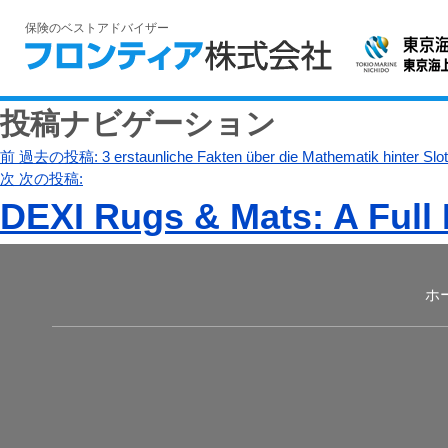
保険のベストアドバイザー
投稿ナビゲーション
前
過去の投稿:
3 erstaunliche Fakten über die Mathematik hinter Slo
次
次の投稿:
DEXI Rugs & Mats: A Ful
ホ