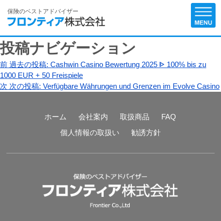
保険のベストアドバイザー
投稿ナビゲーション
前
過去の投稿:
Cashwin Casino Bewertung 2025 ᐈ 100% bis zu
1000 EUR + 50 Freispiele
次
次の投稿:
Verfügbare Währungen und Grenzen im Evolve Casino
ホーム
会社案内
取扱商品
FAQ
個人情報の取扱い
勧誘方針