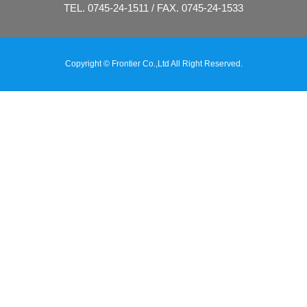
TEL. 0745-24-1511 / FAX. 0745-24-1533
Copyright © Frontier Co.,Ltd All Right Reserved.